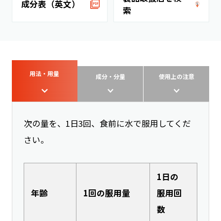
成分表（英文）
索
用法・用量
成分・分量
使用上の注意
次の量を、1日3回、食前に水で服用してくだ
さい。
1日の
年齢
1回の服用量
服用回
数