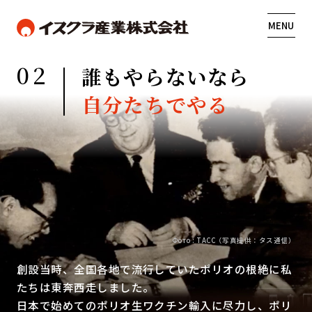
MENU
02
誰もやらないなら
自分たちでやる
Фото : ТАСС（写真提供：タス通信）
創設当時、全国各地で流行していたポリオの根絶に私
たちは東奔西走しました。
日本で始めてのポリオ生ワクチン輸入に尽力し、ポリ